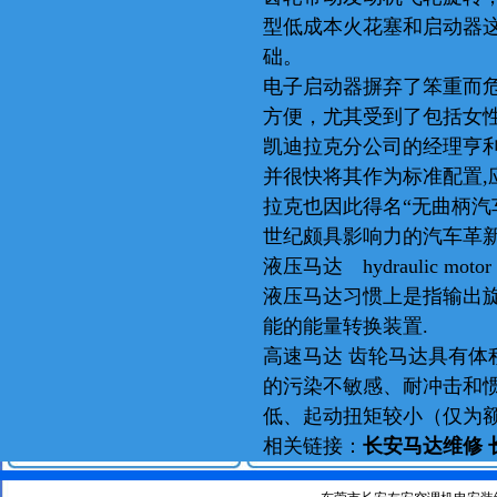
型低成本火花塞和启动器
础。
电子启动器摒弃了笨重而
方便，尤其受到了包括女
凯迪拉克分公司的经理亨利
并很快将其作为标准配置,应
维修马达
拉克也因此得名“无曲柄汽
世纪颇具影响力的汽车革
液压马达 hydraulic motor
液压马达习惯上是指输出
能的能量转换装置.
高速马达 齿轮马达具有
的污染不敏感、耐冲击和
低、起动扭矩较小（仅为额
马达
相关链接：
长安马达维修