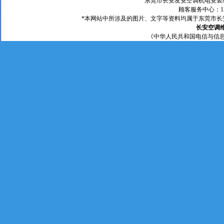
东莞市长安友安空调机电安装维修店 
顾客服务中心：135
*本网站中所涉及的图片、文字等资料均属于东莞市长安
长安空调
《中华人民共和国电信与信
长安空调维修 中央空调
中央空调