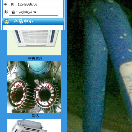
手 机：13549366766
邮 箱：ya@dgya.cn
中央空调
马达