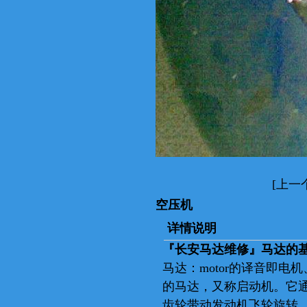
马达
出售马达及维修马达
[上一
空压机
详情说明
『
长安马达维修
』马达的
马达：motor的译音即
的马达，又称启动机。它
马达
齿轮带动发动机飞轮旋转