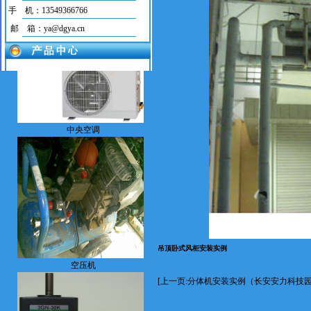
手 机：13549366766
邮 箱：ya@dgya.cn
中央空调
吊顶卧式风柜安装实例
空压机
[上一页:分体机安装实例（长安安力科技园