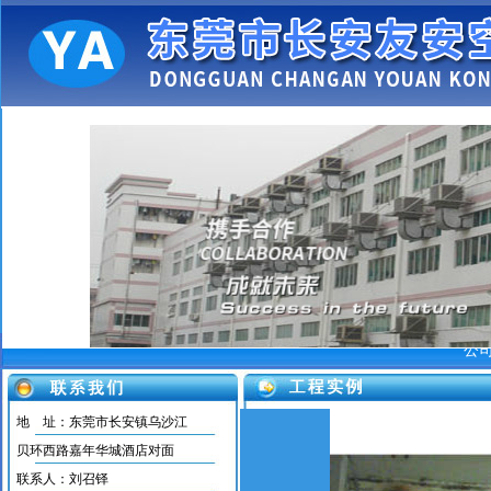
长安空调维修 中央空调
中央空调
公
地 址：东莞市长安镇乌沙江
贝环西路嘉年华城酒店对面
马达
联系人：刘召铎